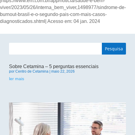
|https://www.em.com.br/app/noticia/saude-e-bem-
viver/2023/05/26/interna_bem_viver,1498977/sindrome-de-
burnout-brasil-e-o-segundo-pais-com-mais-casos-
diagnosticados.shtml| Acesso em: 04 jan. 2024
Sobre Cetamina – 5 perguntas essenciais
por
Centro de Cetamina
|
maio 22, 2026
ler mais