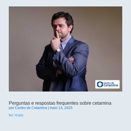
Perguntas e respostas frequentes sobre cetamina
por
Centro de Cetamina
|
maio 14, 2025
ler mais