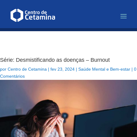
Infusão de Cetamina para Depr
Série: Desmistificando as doenças – Burnout
por
Centro de Cetamina
|
fev 23, 2024
|
Saúde Mental e Bem-estar
|
0
Comentários