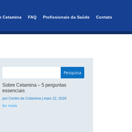
e Cetamina
FAQ
Profissionais da Saúde
Contato
Sobre Cetamina – 5 perguntas
essenciais
por
Centro de Cetamina
|
maio 22, 2026
ler mais