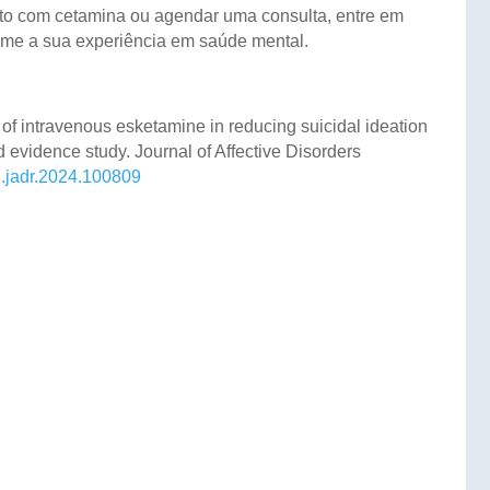
nto com cetamina ou agendar uma consulta, entre em
rme a sua experiência em saúde mental.
cy of intravenous esketamine in reducing suicidal ideation
evidence study. Journal of Affective Disorders
/j.jadr.2024.100809