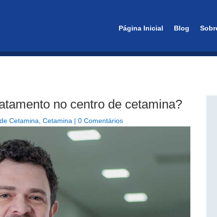
essão em São Paulo
Página Inicial
Blog
Sobr
atamento no centro de cetamina?
 de Cetamina
,
Cetamina
|
0 Comentários