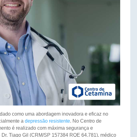
lidado como uma abordagem inovadora e eficaz no
ecialmente a
depressão resistente
. No Centro de
amento é realizado com máxima segurança e
o Dr. Tiago Gil (CRM/SP 157384 RQE 64.781), médico