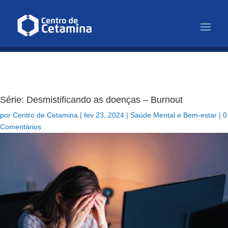
Infusão de Cetamina para Depr
Série: Desmistificando as doenças – Burnout
por
Centro de Cetamina
|
fev 23, 2024
|
Saúde Mental e Bem-estar
|
0
Comentários