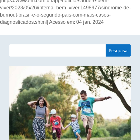
|https://www.em.com.br/app/noticia/saude-e-bem-
viver/2023/05/26/interna_bem_viver,1498977/sindrome-de-
burnout-brasil-e-o-segundo-pais-com-mais-casos-
diagnosticados.shtml| Acesso em: 04 jan. 2024