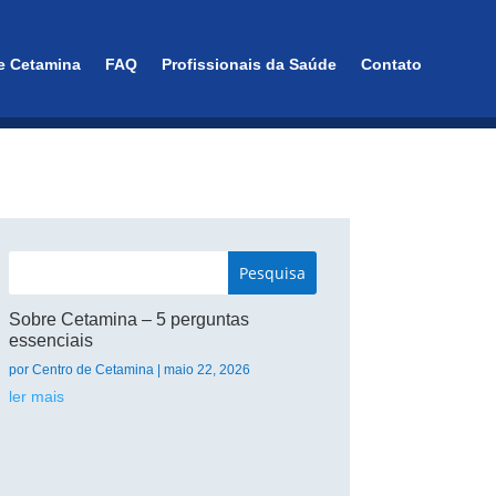
e Cetamina
FAQ
Profissionais da Saúde
Contato
Sobre Cetamina – 5 perguntas
essenciais
por
Centro de Cetamina
|
maio 22, 2026
ler mais