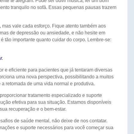
nte te alegram. Pode ser ouvir música, ler um bom
momento tranquilo no sofá. Essas pequenas pausas trazem
, mas vale cada esforço. Fique atento também aos
omas de depressão ou ansiedade, e não hesite em
 é tão importante quanto cuidar do corpo. Lembre-se:
r.
r e eficiente para pacientes que já tentaram diversas
rciona uma nova perspectiva, possibilitando a muitos
e a retomada de uma vida normal e produtiva.
roporcionar tratamento especializado e suporte
ção efetiva para sua situação. Estamos disponíveis
 sua recuperação e o bem-estar.
afios de saúde mental, não deixe de nos contatar.
rmações e suporte necessários para você começar sua