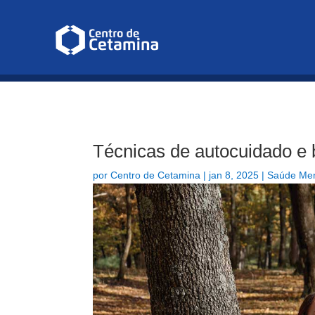
Infusão de Cetamina para Depr
Técnicas de autocuidado e
por
Centro de Cetamina
|
jan 8, 2025
|
Saúde Men