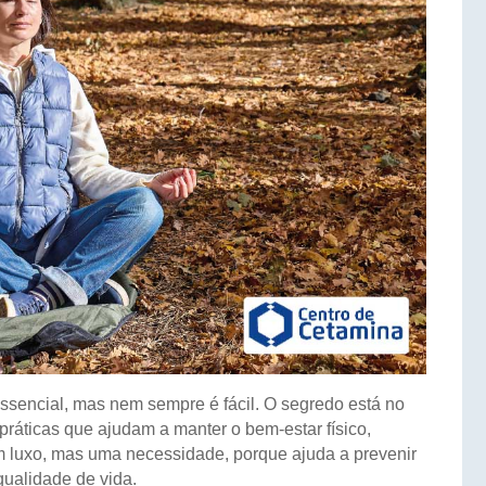
essencial, mas nem sempre é fácil. O segredo está no
 práticas que ajudam a manter o bem-estar físico,
m luxo, mas uma necessidade, porque ajuda a prevenir
qualidade de vida.