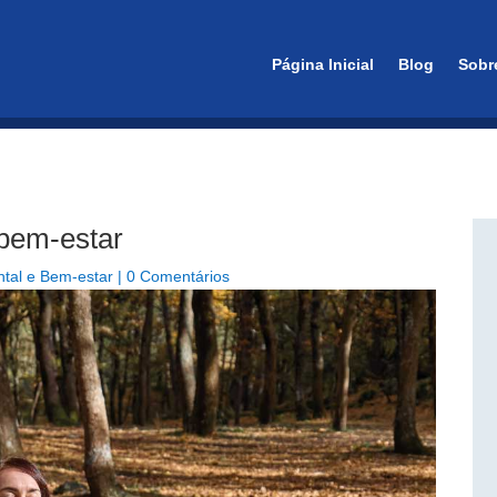
essão em São Paulo
Página Inicial
Blog
Sobr
 bem-estar
tal e Bem-estar
|
0 Comentários